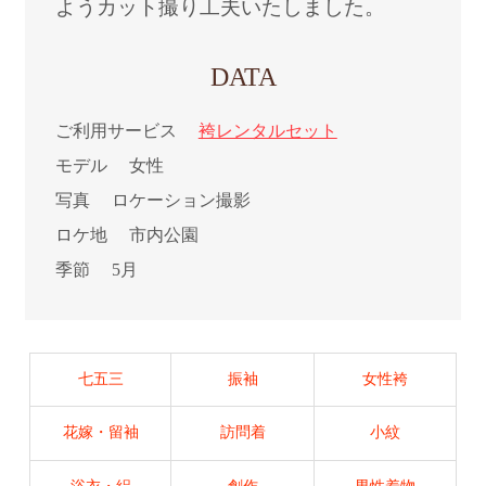
ようカット撮り工夫いたしました。
DATA
ご利用サービス
袴レンタルセット
モデル
女性
写真
ロケーション撮影
ロケ地
市内公園
季節
5月
七五三
振袖
女性袴
花嫁・留袖
訪問着
小紋