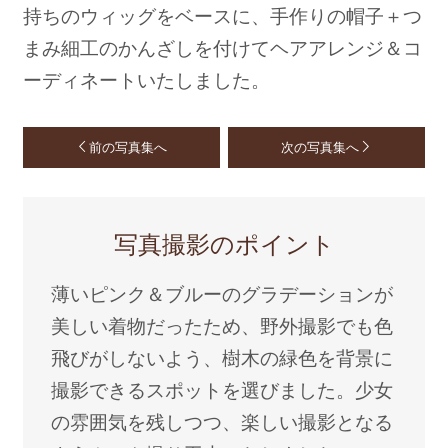
持ちのウィッグをベースに、手作りの帽子＋つ
まみ細工のかんざしを付けてヘアアレンジ＆コ
ーディネートいたしました。
前の写真集へ
次の写真集へ
写真撮影のポイント
薄いピンク＆ブルーのグラデーションが
美しい着物だったため、野外撮影でも色
飛びがしないよう、樹木の緑色を背景に
撮影できるスポットを選びました。少女
の雰囲気を残しつつ、楽しい撮影となる