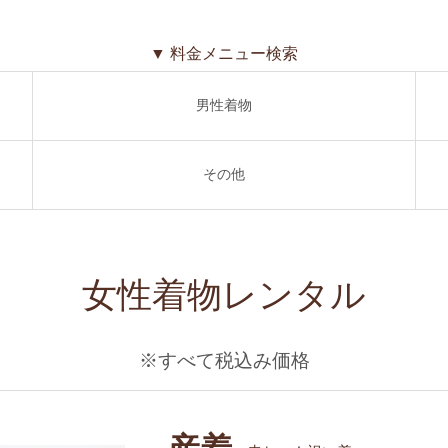
▼ 料金メニュー検索
男性着物
その他
女性着物レンタル
※すべて税込み価格