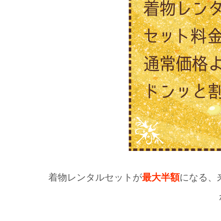
着物レンタルセットが
最大半額
になる、