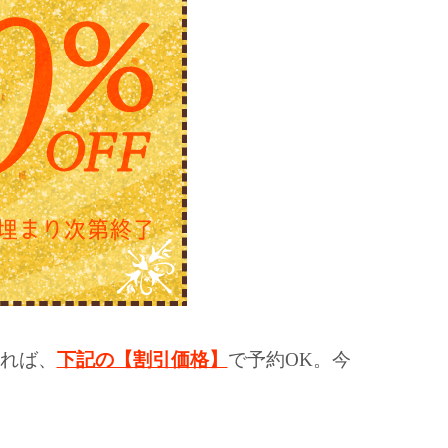
れば、
下記の【割引価格】
で予約OK。今
！