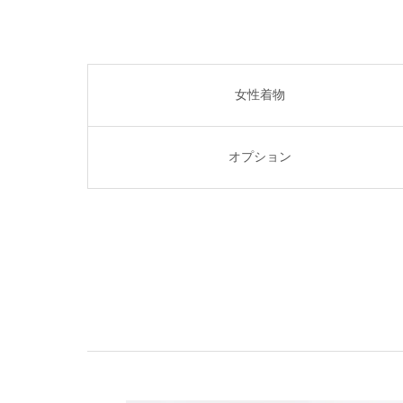
女性着物
オプション