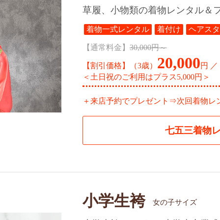
草履、小物類の着物レンタル＆
着物一式レンタル
着付け
ヘアスタ
【通常料金】
30,000円～
20,000
【割引価格】（3歳）
円 ／
＜土日祝のご利用はプラス5,000円＞
＋来店予約でプレゼント⇒次回着物レ
七五三着物レ
小学生袴
女の子サイズ