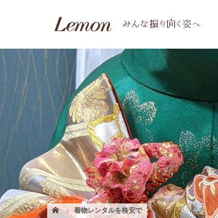
着物レンタルを格安で