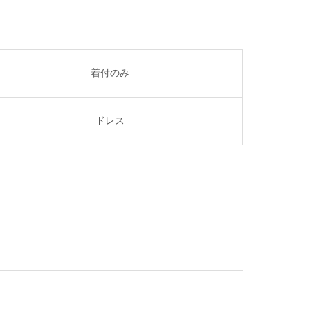
着付のみ
ドレス