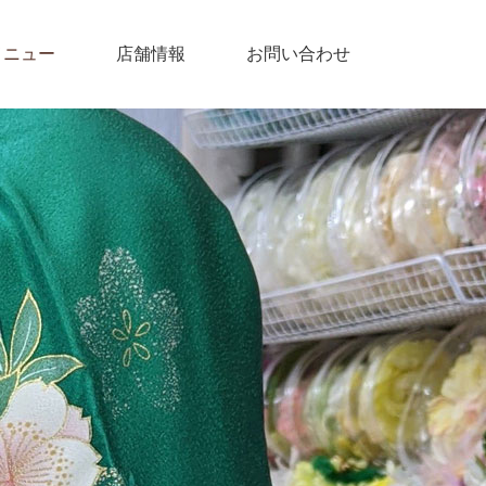
メニュー
店舗情報
お問い合わせ