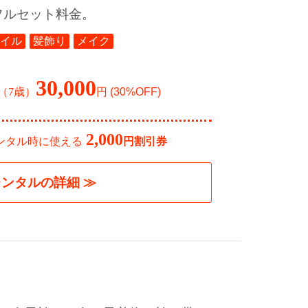
フルセット料金。
イル
髪飾り
メイク
30,000
（7歳）
円
(30%OFF)
2,000
ンタル時に使える
円割引券
ンタルの詳細 ≫