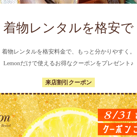
着物レンタルを格安で
着物レンタルを格安料金で、もっと分かりやすく。
Lemonだけで使えるお得なクーポンをプレゼント♪
来店割引クーポン