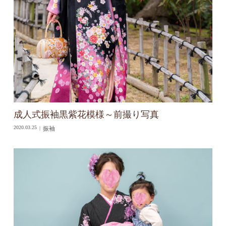
成人式振袖黒紫花模様～前撮り写真
振袖
2020.03.25