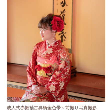
成人式赤振袖古典柄金色帯～前撮り写真撮影