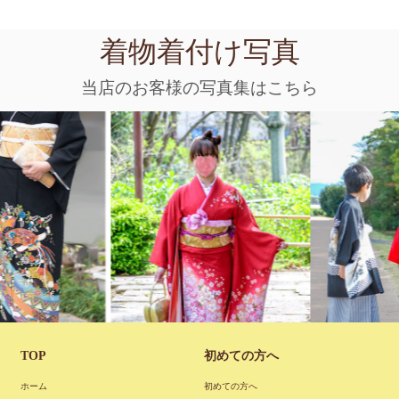
着物着付け写真
当店のお客様の写真集はこちら
振
七
袖
五三
男性着物
TOP
初めての方へ
ホーム
初めての方へ