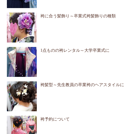
袴に合う髪飾り～卒業式袴髪飾りの種類
1点ものの袴レンタル～大学卒業式に
袴髪型～先生教員の卒業袴のヘアスタイルに
袴予約について