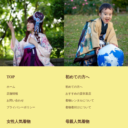
女
七
性袴
五三
男性着物
TOP
初めての方へ
ホーム
初めての方へ
店舗情報
おすすめの貸衣装店
お問い合わせ
着物レンタルについて
プライバシーポリシー
着物着付けについて
女性人気着物
母親人気着物