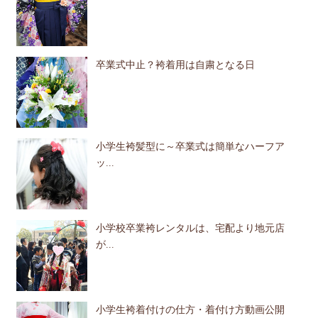
卒業式中止？袴着用は自粛となる日
小学生袴髪型に～卒業式は簡単なハーフア
ッ...
小学校卒業袴レンタルは、宅配より地元店
が...
小学生袴着付けの仕方・着付け方動画公開