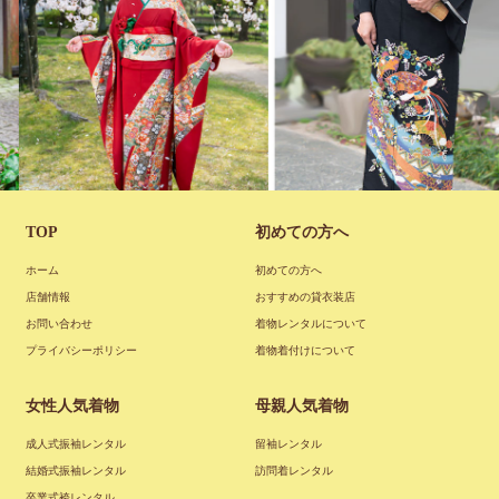
花
振
嫁・留袖
袖
TOP
初めての方へ
ホーム
初めての方へ
店舗情報
おすすめの貸衣装店
お問い合わせ
着物レンタルについて
プライバシーポリシー
着物着付けについて
女性人気着物
母親人気着物
成人式振袖レンタル
留袖レンタル
結婚式振袖レンタル
訪問着レンタル
卒業式袴レンタル